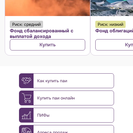
Риск: средний
Риск: низкий
Фонд сбалансированный с
Фонд облигаци
выплатой дохода
Купить
Куп
Как купить паи
Купить паи онлайн
ПИФы
Адреса продаж