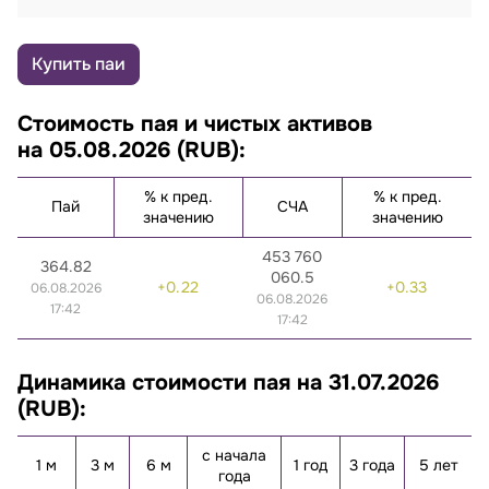
Купить паи
Стоимость пая и чистых активов
на 05.08.2026 (RUB):
% к пред.
% к пред.
Пай
СЧА
значению
значению
453 760
364.82
060.5
0.22
0.33
06.08.2026
06.08.2026
17:42
17:42
Динамика стоимости пая на 31.07.2026
(RUB):
с начала
1 м
3 м
6 м
1 год
3 года
5 лет
года