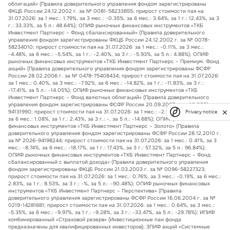
облигаций» (Правила доверительного управления фондом зарегистрированы
ФКЦБ России 24.12.2002 г. за № 0081-58233855; прирост стоимости пая на
31.07.2026: за 1 мес.: 1.79%, за 3 мес.: -0.35%, за 6 мес.: 3.64%, за 1 г.: 12.43%, за 3
г.: 33.33%, за 5 л.: 48.64%); ОПИФ рыночных финансовых инструментов «ТКБ
Инвестмент Партнерс – Фонд сбалансированный» (Правила доверительного
управления фондом зарегистрированы ФКЦБ России 24.12.2002 г. за № 0078-
58234010; прирост стоимости пая на 31.07.2026: за 1 мес.: -0.11%, за 3 мес.:
-4.48%, за 6 мес.: -5.54%, за 1 г.: -2.40%, за 3 г.: -5.93%, за 5 л.: 4.88%); ОПИФ
рыночных финансовых инструментов «ТКБ Инвестмент Партнерс – Премиум. Фонд
акций» (Правила доверительного управления фондом зарегистрированы ФСФР
России 28.02.2006 г. за № 0478-75408434; прирост стоимости пая на 31.07.2026:
за 1 мес.: 0.40%, за 3 мес.: -7.92%, за 6 мес.: -14.82%, за 1 г.: -11.83%, за 3 г.:
-17.41%, за 5 л.: -14.05%); ОПИФ рыночных финансовых инструментов «ТКБ
Инвестмент Партнерс – Фонд валютных облигаций» (Правила доверительного
управления фондом зарегистрированы ФСФР России 20.09.2007 г. за № 0991-
94131990; прирост стоимости пая на 31.07.2026: за 1 мес.: -2.92%, за 3 мес.: 1.67%,
Privacy notice
за 6 мес.: 1.08%, за 1 г.: 2.43%, за 3 г.: -, за 5 л.: -14.68%); ОПИФ рыночных
финансовых инструментов «ТКБ Инвестмент Партнерс – Золото» (Правила
доверительного управления фондом зарегистрированы ФСФР России 28.12.2010 г.
за № 2026-94198244; прирост стоимости пая на 31.07.2026: за 1 мес.: 0.41%, за 3
мес.: -8.74%, за 6 мес.: -18.17%, за 1 г.: 17.43%, за 3 г.: 57.32%, за 5 л.: 96.84%);
ОПИФ рыночных финансовых инструментов «ТКБ Инвестмент Партнерс – Фонд
сбалансированный с выплатой дохода» (Правила доверительного управления
фондом зарегистрированы ФКЦБ России 21.03.2003 г. за № 0096-58227323;
прирост стоимости пая на 31.07.2026: за 1 мес.: 0.76%, за 3 мес.: -0.19%, за 6 мес.:
2.83%, за 1 г.: 8.53%, за 3 г.: -%, за 5 л.: -90.48%); ОПИФ рыночных финансовых
инструментов «ТКБ Инвестмент Партнерс – Перспектива» (Правила
доверительного управления зарегистрированы ФСФР России 16.06.2004 г. за №
0219-14281681; прирост стоимости пая на 31.07.2026: за 1 мес.: 0.64%, за 3 мес.:
-5.35%, за 6 мес.: -9.97%, за 1 г.: -9.28%, за 3 г.: -33.47%, за 5 л.: -29.78%); ИПИФ
комбинированный «Страховой резерв» (Инвестиционные паи фонда
предназначены для квалифицированных инвесторов); ЗПИФ акций «Системные