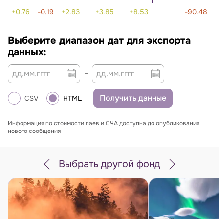
0.76
-0.19
2.83
3.85
8.53
-90.48
Выберите диапазон дат для экспорта
данных:
–
Получить данные
CSV
HTML
Информация по стоимости паев и СЧА доступна до опубликования
нового сообщения
Выбрать другой фонд