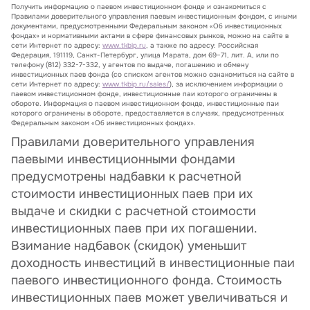
Получить информацию о паевом инвестиционном фонде и ознакомиться с
Правилами доверительного управления паевым инвестиционным фондом, с иными
документами, предусмотренными Федеральным законом «Об инвестиционных
фондах» и нормативными актами в сфере финансовых рынков, можно на сайте в
сети Интернет по адресу:
www.tkbip.ru
, а также по адресу: Российская
Федерация, 191119, Санкт-Петербург, улица Марата, дом 69–71, лит. А, или по
телефону (812) 332-7-332, у агентов по выдаче, погашению и обмену
инвестиционных паев фонда (со списком агентов можно ознакомиться на сайте в
сети Интернет по адресу:
www.tkbip.ru/sales/
), за исключением информации о
паевом инвестиционном фонде, инвестиционные паи которого ограничены в
обороте. Информация о паевом инвестиционном фонде, инвестиционные паи
которого ограничены в обороте, предоставляется в случаях, предусмотренных
Федеральным законом «Об инвестиционных фондах».
Правилами доверительного управления
паевыми инвестиционными фондами
предусмотрены надбавки к расчетной
стоимости инвестиционных паев при их
выдаче и скидки с расчетной стоимости
инвестиционных паев при их погашении.
Взимание надбавок (скидок) уменьшит
доходность инвестиций в инвестиционные паи
паевого инвестиционного фонда. Стоимость
инвестиционных паев может увеличиваться и