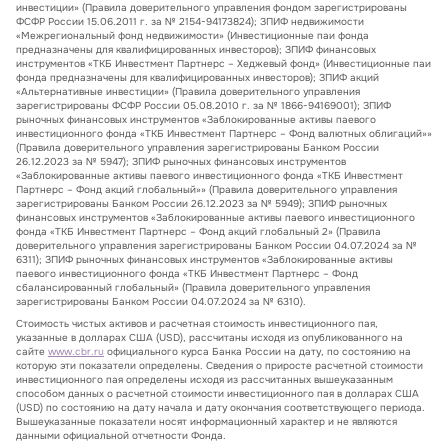
инвестиции» (Правила доверительного управления фондом зарегистрированы
ФСФР России 15.06.2011 г. за № 2154-94173824); ЗПИФ недвижимости
«Межрегиональный фонд недвижимости» (Инвестиционные паи фонда
предназначены для квалифицированных инвесторов); ЗПИФ финансовых
инструментов «ТКБ Инвестмент Партнерс – Хеджевый фонд» (Инвестиционные паи
фонда предназначены для квалифицированных инвесторов); ЗПИФ акций
«Альтернативные инвестиции» (Правила доверительного управления
зарегистрированы ФСФР России 05.08.2010 г. за № 1866-94169001); ЗПИФ
рыночных финансовых инструментов «Заблокированные активы паевого
инвестиционного фонда «ТКБ Инвестмент Партнерс – Фонд валютных облигаций»»
(Правила доверительного управления зарегистрированы Банком России
26.12.2023 за № 5947); ЗПИФ рыночных финансовых инструментов
«Заблокированные активы паевого инвестиционного фонда «ТКБ Инвестмент
Партнерс – Фонд акций глобальный»» (Правила доверительного управления
зарегистрированы Банком России 26.12.2023 за № 5949); ЗПИФ рыночных
финансовых инструментов «Заблокированные активы паевого инвестиционного
фонда «ТКБ Инвестмент Партнерс – Фонд акций глобальный 2» (Правила
доверительного управления зарегистрированы Банком России 04.07.2024 за №
6311); ЗПИФ рыночных финансовых инструментов «Заблокированные активы
паевого инвестиционного фонда «ТКБ Инвестмент Партнерс – Фонд
сбалансированный глобальный» (Правила доверительного управления
зарегистрированы Банком России 04.07.2024 за № 6310).
Стоимость чистых активов и расчетная стоимость инвестиционного пая,
указанные в долларах США (USD), рассчитаны исходя из опубликованного на
сайте
www.cbr.ru
официального курса Банка России на дату, по состоянию на
которую эти показатели определены. Сведения о приросте расчетной стоимости
инвестиционного пая определены исходя из рассчитанных вышеуказанным
способом данных о расчетной стоимости инвестиционного пая в долларах США
(USD) по состоянию на дату начала и дату окончания соответствующего периода.
Вышеуказанные показатели носят информационный характер и не являются
данными официальной отчетности Фонда.