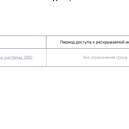
Период доступа к раскрываемой 
ых системах ЭДО
без ограничения срока