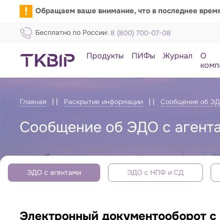
!
Обращаем ваше внимание, что в последнее врем
Бесплатно по России:
8 (800) 700-07-08
Продукты
ПИФы
Журнал
О
комп
Главная
Раскрытие информации
Сообщение об Э
Сообщение об ЭДО с агент
ЭДО с агентами
ЭДО с НПФ и СД
Электронный документооборот с 