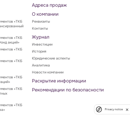
Адреса продаж
О компании
ументов «ТКБ
Реквизиты
ансированный
Контакты
Журнал
ументов «ТКБ
Фонд акций»
Инвестиции
ументов «ТКБ
История
Юридические аспекты
ументов «ТКБ
Аналитика
Новости компании
ументов «ТКБ
Раскрытие информации
гаций»
ументов «ТКБ
Рекомендации по безопасности
тных
ументов «ТКБ
ва»
Privacy notice