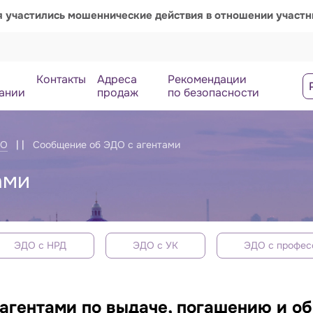
я участились мошеннические действия в отношении участ
Контакты
Адреса
Рекомендации
ании
продаж
по безопасности
ДО
Сообщение об ЭДО с агентами
ами
ЭДО с НРД
ЭДО с УК
ЭДО с профес
агентами по выдаче, погашению и о