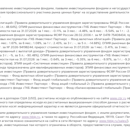
правлению инвестиционными фондами, паевыми инвестиционными фондами и негосударст
нзия профессионального участника рынка ценных бумаг на осуществление деятельности
.
гаций» (Правила доверительного управления фондом зарегистрированы ФКЦБ России 24.
.33%, за 5 л.: 48.64%); ОПИФ рыночных финансовых инструментов «ТКБ Инвестмент Партнерс
и пая на 31.07.2026: за 1 мес.: -0.11%, за 3 мес.: -4.48%, за 6 мес.: -5.54%, за 1 г.: -
вления фондом зарегистрированы ФСФР России 28.02.2006 г. за № 0478-75408434; прирост
 финансовых инструментов «ТКБ Инвестмент Партнерс – Фонд валютных облигаций» (Правил
 мес.: 1.67%, за 6 мес.: 1.08%, за 1 г.: 2.43%, за 3 г.: -, за 5 л.: -14.68%); ОПИФ рыно
 2026-94198244; прирост стоимости пая на 31.07.2026: за 1 мес.: 0.41%, за 3 мес.: -8.74%,
рованный с выплатой дохода» (Правила доверительного управления фондом зарегистрир
8.53%, за 3 г.: -%, за 5 л.: -90.48%); ОПИФ рыночных финансовых инструментов «ТКБ Инвест
 пая на 31.07.2026: за 1 мес.: 0.64%, за 3 мес.: -5.35%, за 6 мес.: -9.97%, за 1 г.: -9.
сторов); ЗПИФ акций «Системные инвестиции» (Правила доверительного управления фон
да предназначены для квалифицированных инвесторов); ЗПИФ финансовых инструменто
ые инвестиции» (Правила доверительного управления зарегистрированы ФСФР России 05
тнерс – Фонд валютных облигаций»» (Правила доверительного управления зарегистриро
нвестмент Партнерс – Фонд акций глобальный»» (Правила доверительного управления з
онда «ТКБ Инвестмент Партнерс – Фонд акций глобальный 2» (Правила доверительного у
ционного фонда «ТКБ Инвестмент Партнерс – Фонд сбалансированный глобальный» (Прав
ые в долларах США (USD), рассчитаны исходя из опубликованного на сайте
www.cbr.ru
оф
нного пая определены исходя из рассчитанных вышеуказанным способом данных о расче
затели носят информационный характер и не являются данными официальной отчетности 
лами доверительного управления паевым инвестиционным фондом, с иными документами
нет по адресу:
www.tkbip.ru
, а также по адресу: Российская Федерация, 191119, Санкт-Пет
 агентов можно ознакомиться на сайте в сети Интернет по адресу:
www.tkbip.ru/sales/
)
е, инвестиционные паи которого ограничены в обороте, предоставляется в случаях, п