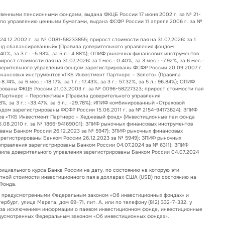
венными пенсионными фондами, выдана ФКЦБ России 17 июня 2002 г. за № 21-
 по управлению ценными бумагами, выдана ФСФР России 11 апреля 2006 г. за №
12.2002 г. за № 0081-58233855; прирост стоимости пая на 31.07.2026: за 1
 – Фонд сбалансированный» (Правила доверительного управления фондом
2.40%, за 3 г.: -5.93%, за 5 л.: 4.88%); ОПИФ рыночных финансовых инструментов
 стоимости пая на 31.07.2026: за 1 мес.: 0.40%, за 3 мес.: -7.92%, за 6 мес.:
а доверительного управления фондом зарегистрированы ФСФР России 20.09.2007 г.
чных финансовых инструментов «ТКБ Инвестмент Партнерс – Золото» (Правила
 за 6 мес.: -18.17%, за 1 г.: 17.43%, за 3 г.: 57.32%, за 5 л.: 96.84%); ОПИФ
ованы ФКЦБ России 21.03.2003 г. за № 0096-58227323; прирост стоимости пая
мент Партнерс – Перспектива» (Правила доверительного управления
28%, за 3 г.: -33.47%, за 5 л.: -29.78%); ИПИФ комбинированный «Страховой
дом зарегистрированы ФСФР России 15.06.2011 г. за № 2154-94173824); ЗПИФ
в «ТКБ Инвестмент Партнерс – Хеджевый фонд» (Инвестиционные паи фонда
.08.2010 г. за № 1866-94169001); ЗПИФ рыночных финансовых инструментов
ваны Банком России 26.12.2023 за № 5947); ЗПИФ рыночных финансовых
арегистрированы Банком России 26.12.2023 за № 5949); ЗПИФ рыночных
правления зарегистрированы Банком России 04.07.2024 за № 6311); ЗПИФ
ила доверительного управления зарегистрированы Банком России 04.07.2024
ициального курса Банка России на дату, по состоянию на которую эти
тной стоимости инвестиционного пая в долларах США (USD) по состоянию на
Фонда.
, предусмотренными Федеральным законом «Об инвестиционных фондах» и
ербург, улица Марата, дом 69–71, лит. А, или по телефону (812) 332-7-332, у
, за исключением информации о паевом инвестиционном фонде, инвестиционные
редусмотренных Федеральным законом «Об инвестиционных фондах».