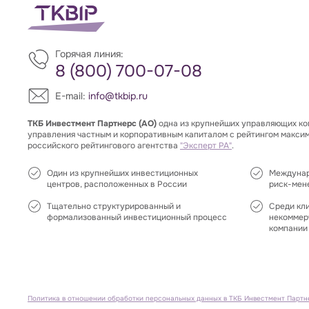
Горячая линия:
8 (800) 700-07-08
E-mail:
info@tkbip.ru
ТКБ Инвестмент Партнерс (АО)
одна из крупнейших управляющих ко
управления частным и корпоративным капиталом с рейтингом макси
российского рейтингового агентства
"Эксперт РА"
.
Один из крупнейших инвестиционных
Междунар
центров, расположенных в России
риск-мен
Тщательно структурированный и
Среди кл
формализованный инвестиционный процесс
некоммер
компании 
Политика в отношении обработки персональных данных в ТКБ Инвестмент Партн