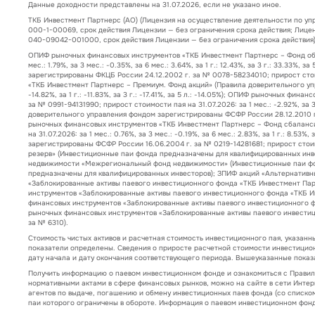
Данные доходности представлены на 31.07.2026, если не указано иное.
ТКБ Инвестмент Партнерс (АО) (Лицензия на осуществление деятельности по у
000-1-00069, срок действия Лицензии — без ограничения срока действия; Лице
040-09042-001000, срок действия Лицензии — без ограничения срока действия)
ОПИФ рыночных финансовых инструментов «ТКБ Инвестмент Партнерс – Фонд обли
мес.: 1.79%, за 3 мес.: -0.35%, за 6 мес.: 3.64%, за 1 г.: 12.43%, за 3 г.: 33
зарегистрированы ФКЦБ России 24.12.2002 г. за № 0078-58234010; прирост стоимост
«ТКБ Инвестмент Партнерс – Премиум. Фонд акций» (Правила доверительного упра
-14.82%, за 1 г.: -11.83%, за 3 г.: -17.41%, за 5 л.: -14.05%); ОПИФ рыночных
за № 0991-94131990; прирост стоимости пая на 31.07.2026: за 1 мес.: -2.92%, за 3
доверительного управления фондом зарегистрированы ФСФР России 28.12.2010 г. за №
рыночных финансовых инструментов «ТКБ Инвестмент Партнерс – Фонд сбаланси
на 31.07.2026: за 1 мес.: 0.76%, за 3 мес.: -0.19%, за 6 мес.: 2.83%, за 1 г.: 
зарегистрированы ФСФР России 16.06.2004 г. за № 0219-14281681; прирост стоимости
резерв» (Инвестиционные паи фонда предназначены для квалифицированных инве
недвижимости «Межрегиональный фонд недвижимости» (Инвестиционные паи фон
предназначены для квалифицированных инвесторов); ЗПИФ акций «Альтернативн
«Заблокированные активы паевого инвестиционного фонда «ТКБ Инвестмент Пар
инструментов «Заблокированные активы паевого инвестиционного фонда «ТКБ И
финансовых инструментов «Заблокированные активы паевого инвестиционного ф
рыночных финансовых инструментов «Заблокированные активы паевого инвести
за № 6310).
Стоимость чистых активов и расчетная стоимость инвестиционного пая, указанн
показатели определены. Сведения о приросте расчетной стоимости инвестицио
дату начала и дату окончания соответствующего периода. Вышеуказанные пока
Получить информацию о паевом инвестиционном фонде и ознакомиться с Прави
нормативными актами в сфере финансовых рынков, можно на сайте в сети Интер
агентов по выдаче, погашению и обмену инвестиционных паев фонда (со списком
паи которого ограничены в обороте. Информация о паевом инвестиционном фонд