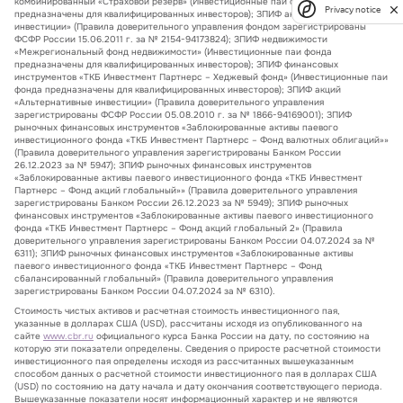
комбинированный «Страховой резерв» (Инвестиционные паи фонда
Privacy notice
предназначены для квалифицированных инвесторов); ЗПИФ акций «Системные
инвестиции» (Правила доверительного управления фондом зарегистрированы
ФСФР России 15.06.2011 г. за № 2154-94173824); ЗПИФ недвижимости
«Межрегиональный фонд недвижимости» (Инвестиционные паи фонда
предназначены для квалифицированных инвесторов); ЗПИФ финансовых
инструментов «ТКБ Инвестмент Партнерс – Хеджевый фонд» (Инвестиционные паи
фонда предназначены для квалифицированных инвесторов); ЗПИФ акций
«Альтернативные инвестиции» (Правила доверительного управления
зарегистрированы ФСФР России 05.08.2010 г. за № 1866-94169001); ЗПИФ
рыночных финансовых инструментов «Заблокированные активы паевого
инвестиционного фонда «ТКБ Инвестмент Партнерс – Фонд валютных облигаций»»
(Правила доверительного управления зарегистрированы Банком России
26.12.2023 за № 5947); ЗПИФ рыночных финансовых инструментов
«Заблокированные активы паевого инвестиционного фонда «ТКБ Инвестмент
Партнерс – Фонд акций глобальный»» (Правила доверительного управления
зарегистрированы Банком России 26.12.2023 за № 5949); ЗПИФ рыночных
финансовых инструментов «Заблокированные активы паевого инвестиционного
фонда «ТКБ Инвестмент Партнерс – Фонд акций глобальный 2» (Правила
доверительного управления зарегистрированы Банком России 04.07.2024 за №
6311); ЗПИФ рыночных финансовых инструментов «Заблокированные активы
паевого инвестиционного фонда «ТКБ Инвестмент Партнерс – Фонд
сбалансированный глобальный» (Правила доверительного управления
зарегистрированы Банком России 04.07.2024 за № 6310).
Стоимость чистых активов и расчетная стоимость инвестиционного пая,
указанные в долларах США (USD), рассчитаны исходя из опубликованного на
сайте
www.cbr.ru
официального курса Банка России на дату, по состоянию на
которую эти показатели определены. Сведения о приросте расчетной стоимости
инвестиционного пая определены исходя из рассчитанных вышеуказанным
способом данных о расчетной стоимости инвестиционного пая в долларах США
(USD) по состоянию на дату начала и дату окончания соответствующего периода.
Вышеуказанные показатели носят информационный характер и не являются