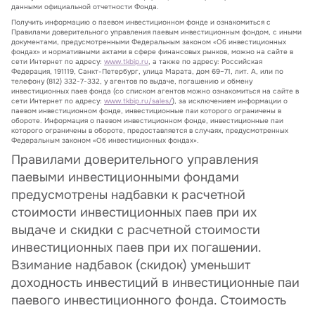
данными официальной отчетности Фонда.
Получить информацию о паевом инвестиционном фонде и ознакомиться с
Правилами доверительного управления паевым инвестиционным фондом, с иными
документами, предусмотренными Федеральным законом «Об инвестиционных
фондах» и нормативными актами в сфере финансовых рынков, можно на сайте в
сети Интернет по адресу:
www.tkbip.ru
, а также по адресу: Российская
Федерация, 191119, Санкт-Петербург, улица Марата, дом 69–71, лит. А, или по
телефону (812) 332-7-332, у агентов по выдаче, погашению и обмену
инвестиционных паев фонда (со списком агентов можно ознакомиться на сайте в
сети Интернет по адресу:
www.tkbip.ru/sales/
), за исключением информации о
паевом инвестиционном фонде, инвестиционные паи которого ограничены в
обороте. Информация о паевом инвестиционном фонде, инвестиционные паи
которого ограничены в обороте, предоставляется в случаях, предусмотренных
Федеральным законом «Об инвестиционных фондах».
Правилами доверительного управления
паевыми инвестиционными фондами
предусмотрены надбавки к расчетной
стоимости инвестиционных паев при их
выдаче и скидки с расчетной стоимости
инвестиционных паев при их погашении.
Взимание надбавок (скидок) уменьшит
доходность инвестиций в инвестиционные паи
паевого инвестиционного фонда. Стоимость